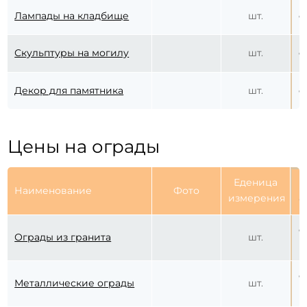
Лампады на кладбище
шт.
о
Скульптуры на могилу
шт.
о
Декор для памятника
шт.
о
Цены на ограды
Еденица
Ц
Наименование
Фото
измерения
б
о
Ограды из гранита
шт.
р
о
Металлические ограды
шт.
р