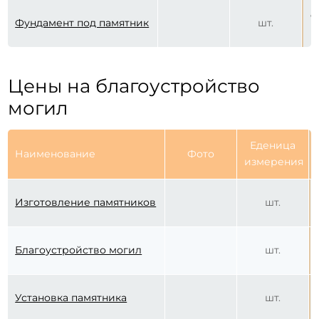
о
Фундамент под памятник
шт.
р
Цены на благоустройство
могил
Еденица
Наименование
Фото
измерения
Изготовление памятников
шт.
Благоустройство могил
шт.
Установка памятника
шт.