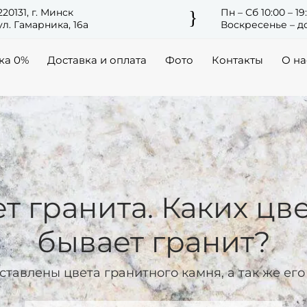
220131, г. Минск
Пн – Сб 10:00 – 19
}
ул. Гамарника, 16а
Воскресенье – до
ка 0%
Доставка и оплата
Фото
Контакты
О на
т гранита. Каких цв
бывает гранит?
ставлены цвета гранитного камня, а так же ег