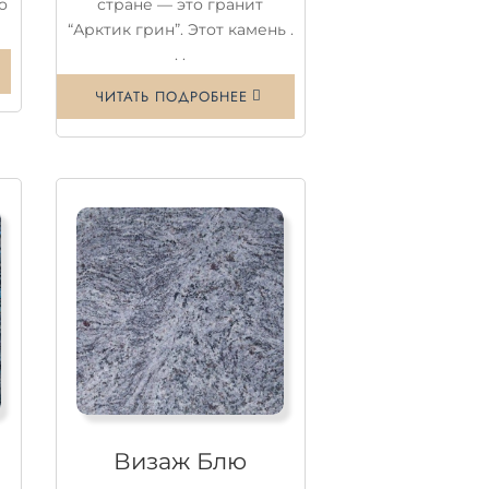
о
стране — это гранит
“Арктик грин”. Этот камень .
. .
ЧИТАТЬ ПОДРОБНЕЕ
Визаж Блю