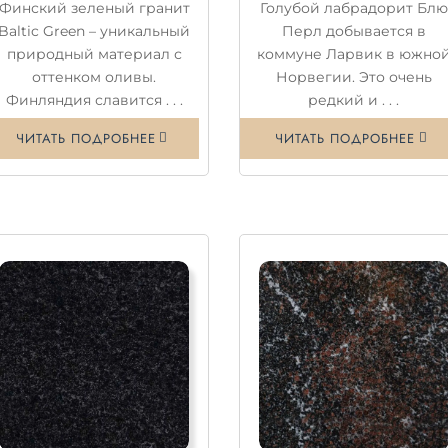
Финский зеленый гранит
Голубой лабрадорит Блю
Baltic Green – уникальный
Перл добывается в
природный материал с
коммуне Ларвик в южно
оттенком оливы.
Норвегии. Это очень
Финляндия славится . . .
редкий и . . .
ЧИТАТЬ ПОДРОБНЕЕ
ЧИТАТЬ ПОДРОБНЕЕ