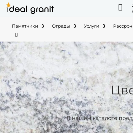

Памятники
Ограды
Услуги
Рассроч
Цве
В нашем каталоге пред