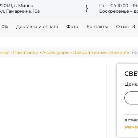
220131, г. Минск
Пн – Сб 10:00 – 19
}
ул. Гамарника, 16а
Воскресенье – до
а 0%
Доставка и оплата
Фото
Контакты
О нас
вная
›
Памятники
›
Аксессуары
›
Декоративные элементы
› 
СВЕ
Цена
Артик
элеме