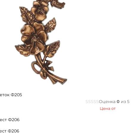
еток Ф205
Оценка
0
из 5
Цена от
ест Ф206