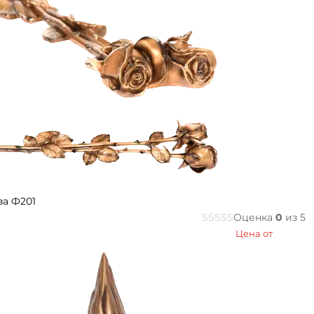
за Ф201
Оценка
0
из 5
Цена от