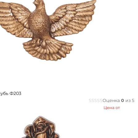
лубь Ф203
Оценка
0
из 5
Цена от