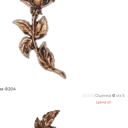
за Ф204
Оценка
0
из 5
Цена от