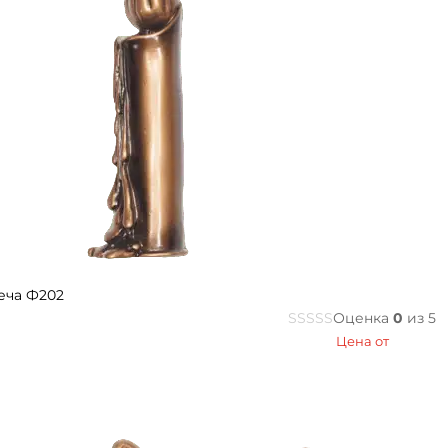
еча Ф202
Оценка
0
из 5
Цена от