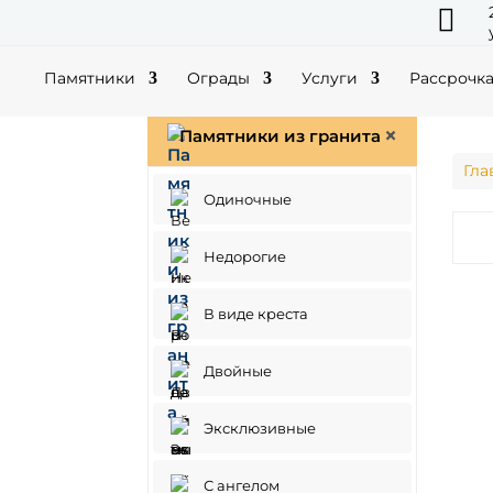

Памятники
Ограды
Услуги
Рассрочк
Памятники из гранита
Гла
Одиночные
Недорогие
В виде креста
Двойные
Эксклюзивные
С ангелом