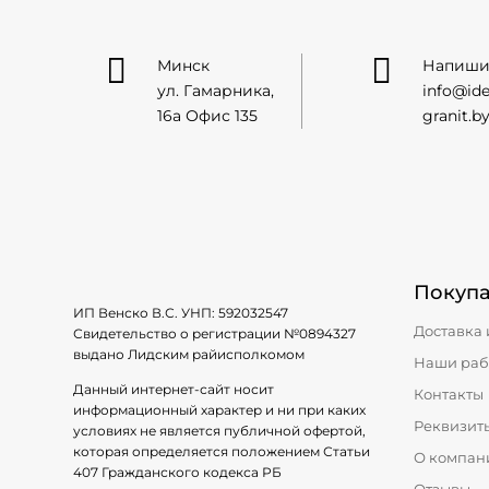


Минск
Напиши
ул. Гамарника,
info@ide
16а Офис 135
granit.b
Покуп
ИП Венско В.С. УНП:
592032547
Доставка 
Свидетельство о регистрации №
0894327
выдано Лидским райисполкомом
Наши раб
Данный интернет-сайт носит
Контакты
информационный характер и ни при каких
Реквизит
условиях не является публичной офертой,
которая определяется положением Статьи
О компан
407 Гражданского кодекса РБ
Отзывы