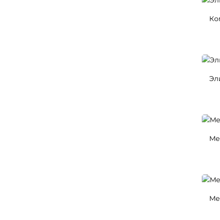
Ко
Эл
Ме
Ме