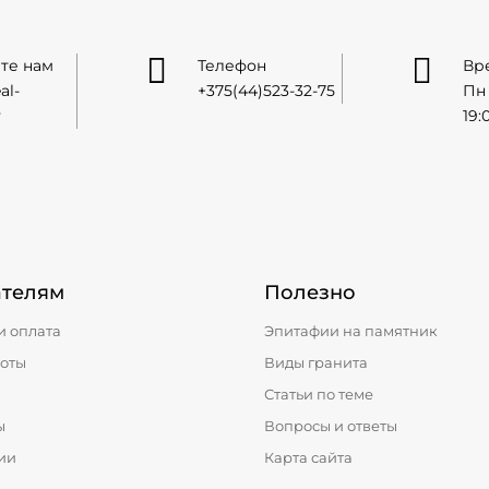


те нам
Телефон
Вр
al-
+375(44)523-32-75
Пн 
y
19:
ателям
Полезно
и оплата
Эпитафии на памятник
оты
Виды гранита
Статьи по теме
ы
Вопросы и ответы
ии
Карта сайта