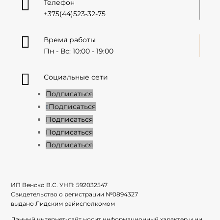

Телефон
+375(44)523-32-75

Время работы
Пн - Вс: 10:00 - 19:00

Социальные сети
Подписаться
Подписаться
Подписаться
Подписаться
Подписаться
ИП Венско В.С. УНП:
592032547
Свидетельство о регистрации №
0894327
выдано Лидским райисполкомом
Данный интернет-сайт носит информационный характер и ни