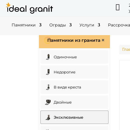

Памятники
Ограды
Услуги
Рассрочк
Памятники из гранита
Гла
Одиночные
Недорогие
В виде креста
Двойные
Эксклюзивные