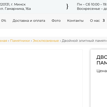
220131, г. Минск
Пн – Сб 10:00 – 19
}
ул. Гамарника, 16а
Воскресенье – до
а 0%
Доставка и оплата
Фото
Контакты
О нас
вная
›
Памятники
›
Эксклюзивные
› Двойной элитный памятн
ДВ
ПАМ
Цена