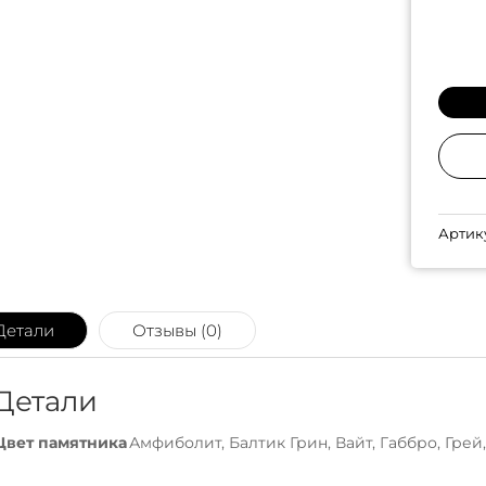
Артик
Детали
Отзывы (0)
Детали
Цвет памятника
Амфиболит, Балтик Грин, Вайт, Габбро, Грей,