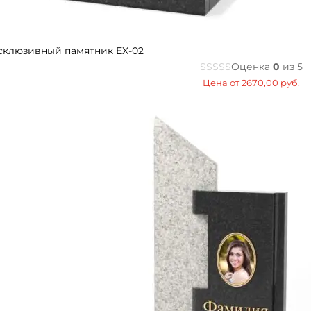
склюзивный памятник EX-02
Оценка
0
из 5
Цена от
2670,00
руб.