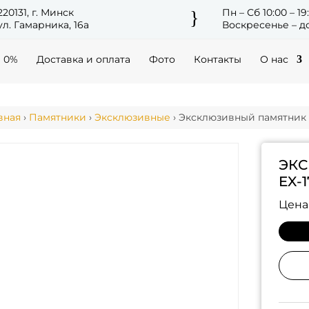
220131, г. Минск
Пн – Сб 10:00 – 19
}
ул. Гамарника, 16а
Воскресенье – до
а 0%
Доставка и оплата
Фото
Контакты
О нас
вная
›
Памятники
›
Эксклюзивные
› Эксклюзивный памятник 
ЭК
EX-1
Цена