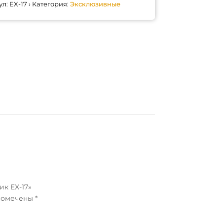
ул:
EX-17
Категория:
Эксклюзивные
ик EX-17»
 помечены
*