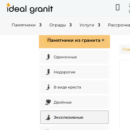

Памятники
Ограды
Услуги
Рассрочк
Памятники из гранита
Гла
Одиночные
Недорогие
В виде креста
Двойные
Эксклюзивные