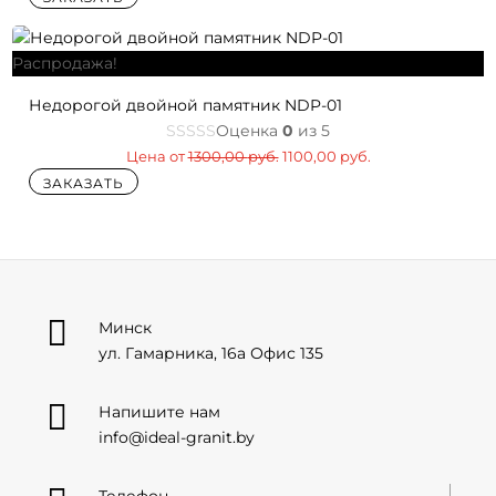
Распродажа!
Недорогой двойной памятник NDP-01
Оценка
0
из 5
Первоначальная
Текущая
Цена от
1300,00
руб.
1100,00
руб.
цена
цена:
ЗАКАЗАТЬ
составляла
1100,00 руб..
1300,00 руб..

Минск
ул. Гамарника, 16а Офис 135

Напишите нам
info@ideal-granit.by