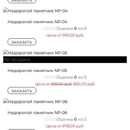
составляла
835,00 руб..
999,00 руб..
Недорогой памятник NP-04
Оценка
0
из 5
Цена от
995,00
руб.
ЗАКАЗАТЬ
Распродажа!
Недорогой памятник NP-05
Оценка
0
из 5
Первоначальная
Текущая
Цена от
925,00
руб.
820,00
руб.
цена
цена:
ЗАКАЗАТЬ
составляла
820,00 руб..
925,00 руб..
Недорогой памятник NP-06
Оценка
0
из 5
Цена от
978,00
руб.