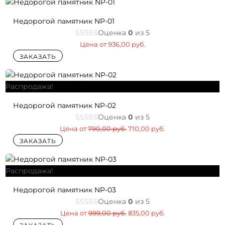
Недорогой памятник NP-01
Оценка
0
из 5
Цена от
936,00
руб.
ЗАКАЗАТЬ
Распродажа!
Недорогой памятник NP-02
Оценка
0
из 5
Первоначальная
Текущая
Цена от
790,00
руб.
710,00
руб.
цена
цена:
ЗАКАЗАТЬ
составляла
710,00 руб..
790,00 руб..
Распродажа!
Недорогой памятник NP-03
Оценка
0
из 5
Первоначальная
Текущая
Цена от
999,00
руб.
835,00
руб.
цена
цена:
ЗАКАЗАТЬ