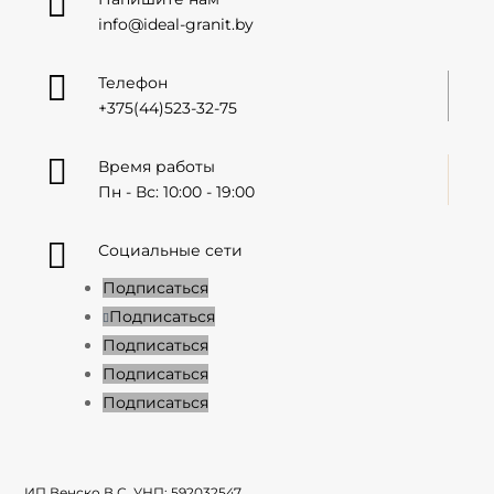

info@ideal-granit.by

Телефон
+375(44)523-32-75

Время работы
Пн - Вс: 10:00 - 19:00

Социальные сети
Подписаться
Подписаться
Подписаться
Подписаться
Подписаться
ИП Венско В.С. УНП:
592032547